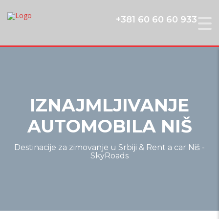
+381 60 60 60 933
IZNAJMLJIVANJE
AUTOMOBILA NIŠ
Destinacije za zimovanje u Srbiji & Rent a car Niš -
SkyRoads