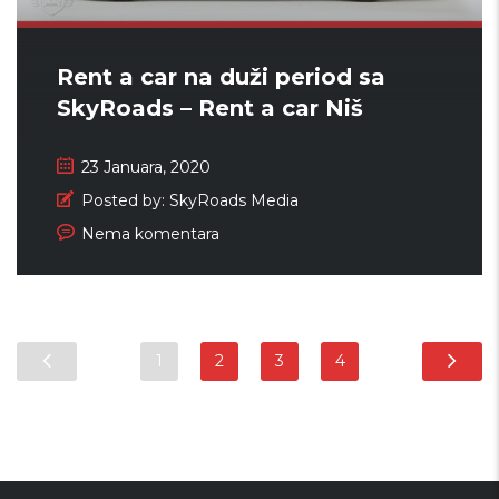
Rent a car na duži period sa
SkyRoads – Rent a car Niš
23 Januara, 2020
Posted by:
SkyRoads Media
Nema komentara
1
2
3
4