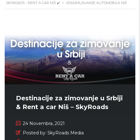
SKYROADS - RENT A CAR NIŠ ✔️
>
IZNAJMLJIVANJE AUTOMOBILA NIŠ
Destinacije za zimovanje u Srbiji
& Rent a car Niš – SkyRoads
24 Novembra, 2021
Posted by:
SkyRoads Media