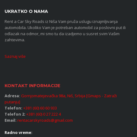
UKRATKO O NAMA
Rent a Car Sky Roads iz Niša Vam pruža uslugu iznajmljivanja
automobila. Ukoliko Vam je potreban automobil za poslovni put ili
odlazak na odmor, mi smo tu da izadjemo u susret svim Vašim
zahtevima.
Saznaj više
KONTAKT INFORMACIJE
Adresa:
Gornjomatejevačka 98a, Niš, Srbija [Gmaps - Zatraži
putanju]
Telefon:
+381 (60) 60 60 933
Telefon 2:
+381 (60) 0 27 222 4
Email:
rentacarskyroads@gmail.com
Radno vreme: