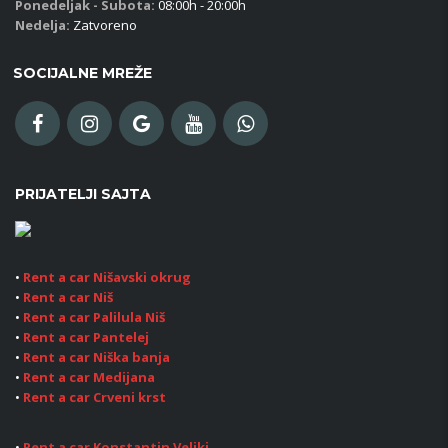
Ponedeljak - Subota:
08:00h - 20:00h
Nedelja:
Zatvoreno
SOCIJALNE MREŽE
PRIJATELJI SAJTA
•
Rent a car Nišavski okrug
•
Rent a car Niš
•
Rent a car Palilula Niš
•
Rent a car Pantelej
•
Rent a car Niška banja
•
Rent a car Medijana
•
Rent a car Crveni krst
•
Rent a car Konstantin Veliki