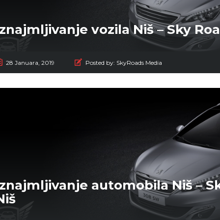
Iznajmljivanje vozila Niš – Sky Ro
28 Januara, 2019
Posted by:
SkyRoads Media
Iznajmljivanje automobila Niš – S
Niš