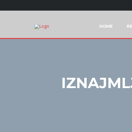
HOME
RE
IZNAJML