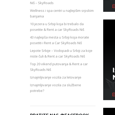
Niš – SkyRoads
Wellness i spa centri u najlepšim srpskim
banjama
10 jezera u Srbiji koja bi trebalo da
posetite & Rent a car SkyRoads Niš
43 najlepša mesta u Srbiji koja morate
posetiti i Rent a Car SkyRoads Niš
Lepote Srbije – Vodopadi u Srbiji za koje
niste čuli & Rent a car SkyRoads Niš
Top 20 vikend putovanja & Rent a car
SkyRoads Niš
Iznajmljivanje vozila za letovanje
Iznajmljivanje vozila za službene
potrebe?