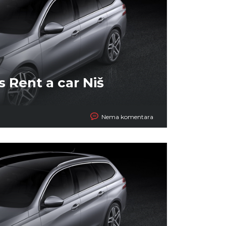
s Rent a car Niš
Nema komentara