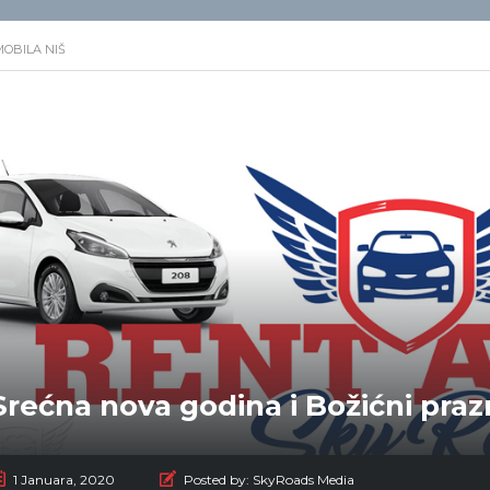
OBILA NIŠ
Srećna nova godina i Božićni praz
1 Januara, 2020
Posted by:
SkyRoads Media