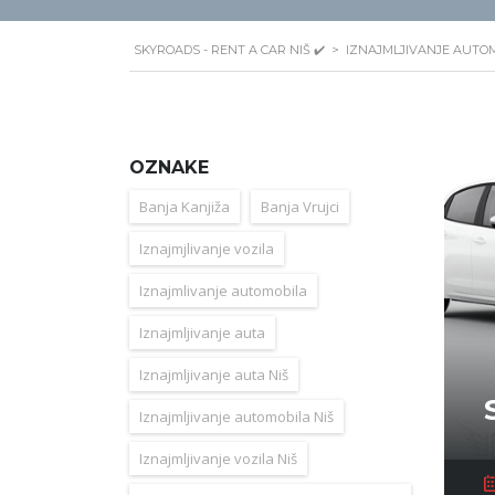
SKYROADS - RENT A CAR NIŠ ✔️
>
IZNAJMLJIVANJE AUTOM
OZNAKE
Banja Kanjiža
Banja Vrujci
Iznajmjlivanje vozila
Iznajmlivanje automobila
Iznajmljivanje auta
Iznajmljivanje auta Niš
Iznajmljivanje automobila Niš
Iznajmljivanje vozila Niš