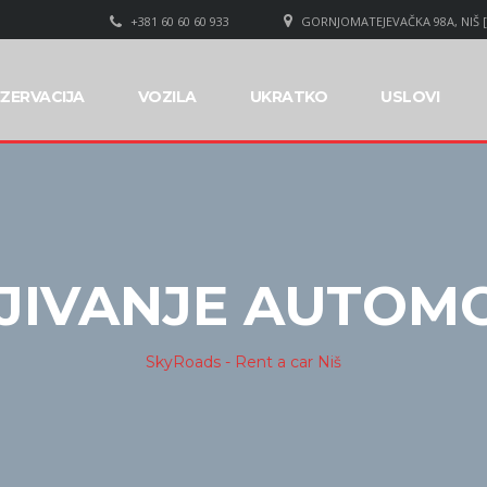
+381 60 60 60 933
GORNJOMATEJEVAČKA 98A, NIŠ 
ZERVACIJA
VOZILA
UKRATKO
USLOVI
JIVANJE AUTOMO
SkyRoads - Rent a car Niš