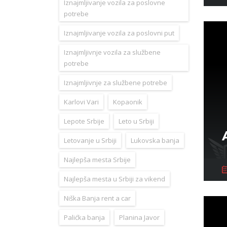
Iznajmljivanje vozila za poslovne
potrebe
Iznajmljivanje vozila za poslovni put
Iznajmljivnje vozila za službene
potrebe
Iznajmljivnje za službene potrebe
Karlovi Vari
Kopaonik
Lepote Srbije
Leto u Srbiji
Letovanje u Srbiji
Lukovska banja
Najlepša mesta Srbije
Najlepša mesta u Srbiji za vikend
Niška Banja rent a car
Palićka banja
Planina Javor