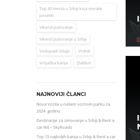
Top 43 mesta u Srbiji koja morate
posetiti
Vikend putovanje
Vikend putovanje u Srbiji
Vodopadi Srbije
Vrdnik
Vrnjačka banja
Zlatibor
NAJNOVIJI ČLANCI
Nova Vozila u našem voznom parku za
2024. godinu
Destinacije za zimovanje u Srbiji & Rent a
car Niš – SkyRoads
Top 13 najboljih banja u Srbiji & Rent a car