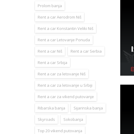
Prolom banja
Rent a car Aerodrom Niš
Rent a car Konstantin Veliki Niš
Rent a car Letovanje Ponuda
Rent a car Niš
Rent a car Serbia
Rent a car Srbija
Rent a car za letovanje Niš
Rent a car za letovanje u Srbiji
Rent a car za vikend putovanje
Ribarska banja
Sijarinska banja
Skyroads
Sokobanja
Top 20 vikend putovanja