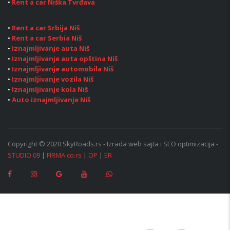
•
Rent a car Niška Tvrđava
•
Rent a car Srbija Niš
•
Rent a car Serbia Niš
•
Iznajmljivanje auta Niš
•
Iznajmljivanje auta opština Niš
•
Iznajmljivanje automobila Niš
•
Iznajmljivanje vozila Niš
•
Iznajmljivanje kola Niš
•
Auto iznajmljivanje Niš
Copyright © 2020 SkyRoads.rs - Izrada web sajta i SEO optimizacija -
STUDIO 09
|
FIRMA.co.rs
|
OP
|
ER