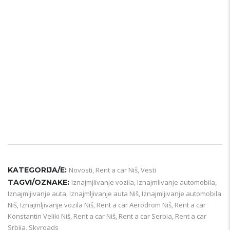
KATEGORIJA/E:
Novosti
,
Rent a car Niš
,
Vesti
TAGVI/OZNAKE:
Iznajmjlivanje vozila
,
Iznajmlivanje automobila
,
Iznajmljivanje auta
,
Iznajmljivanje auta Niš
,
Iznajmljivanje automobila
Niš
,
Iznajmljivanje vozila Niš
,
Rent a car Aerodrom Niš
,
Rent a car
Konstantin Veliki Niš
,
Rent a car Niš
,
Rent a car Serbia
,
Rent a car
Srbija
,
Skyroads