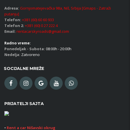
Adresa:
Gornjomatejevačka 98a, Niš, Srbija [Gmaps - Zatraži
putanju]
Telefon:
+381 (60) 60 60 933
Telefon 2:
+381 (60) 0 27 222 4
Email:
rentacarskyroads@gmail.com
Radno vreme:
Ponedeljak - Subota:
08:00h - 20:00h
Nedelja:
Zatvoreno
SOCIJALNE MREŽE
PRIJATELJI SAJTA
•
Rent a car Nišavski okrug