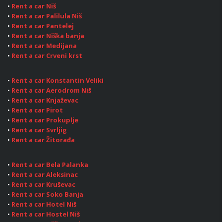
•
Rent a car Niš
•
Rent a car Palilula Niš
•
Rent a car Pantelej
•
Rent a car Niška banja
•
Rent a car Medijana
•
Rent a car Crveni krst
•
Rent a car Konstantin Veliki
•
Rent a car Aerodrom Niš
•
Rent a car Knjaževac
•
Rent a car Pirot
•
Rent a car Prokuplje
•
Rent a car Svrljig
•
Rent a car Žitorađa
•
Rent a car Bela Palanka
•
Rent a car Aleksinac
•
Rent a car Kruševac
•
Rent a car Soko Banja
•
Rent a car Hotel Niš
•
Rent a car Hostel Niš