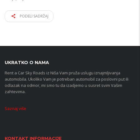
PODELI SADRŽAJ
UKRATKO O NAMA
Rent a Car Sky Roads iz Niša Vam pruža uslugu iznajmljivanja
automobila. Ukoliko Vam je potreban automobil za poslovni put ili
odlazak na odmor, mi smo tu da izadjemo u susret svim Vašim
zahtevima.
Saznaj više
KONTAKT INFORMACIJE