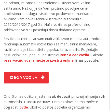
na odmor, mi smo tu da izađemo u susret svim Vašim
zahtevima. Naš cilj je da Vam pružimo povoljne cene,
profesionalnu uslugu i visok nivo poslovne komunikacije.
Nudimo Vam nove i tehnički ispravne automobile
2015/2016/2017 godišta. Naša vozila su profesionalno
održavana vozila i poseduju dosta dodatne opreme.
Sky Roads rent a car vam nudi veliki izbor modela automobila:
rentiranje automatik vozila kao i sa manuelnim menjačem,
različite snage i kapaciteta gepeka, karavana itd. Pogledajte
našu celokupnu ponudu na stranici
Rent a car vozila
. Takođe
rezervaciju vozila možete izvršiti online
ili nas pozovite.
IZBOR VOZILA
Ono što nas odlikuje jeste
nizak depozit
pri iznajmljivanju svih
automobila u iznosu od
100€
. Ostale uslove najma možete
pogledati
ovde
. Ukoliko postoji potreba organizujemo