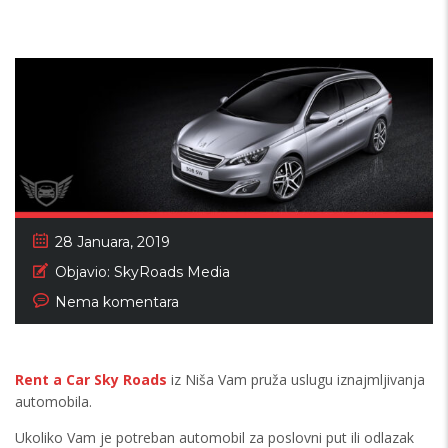
28 Januara, 2019
Objavio:
SkyRoads Media
Nema komentara
Rent a Car Sky Roads
iz Niša Vam pruža uslugu iznajmljivanja
automobila.
Ukoliko Vam je potreban automobil za poslovni put ili odlazak