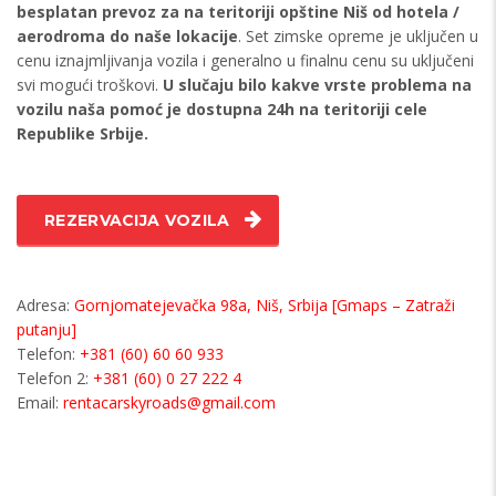
besplatan prevoz za na teritoriji opštine Niš od hotela /
aerodroma do naše lokacije
. Set zimske opreme je uključen u
cenu iznajmljivanja vozila i generalno u finalnu cenu su uključeni
svi mogući troškovi.
U slučaju bilo kakve vrste problema na
vozilu naša pomoć je dostupna 24h na teritoriji cele
Republike Srbije.
REZERVACIJA VOZILA
Adresa:
Gornjomatejevačka 98a, Niš, Srbija [Gmaps – Zatraži
putanju]
Telefon:
+381 (60) 60 60 933
Telefon 2:
+381 (60) 0 27 222 4
Email:
rentacarskyroads@gmail.com