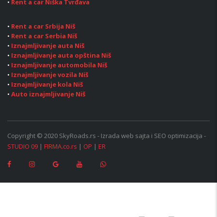
•
Rent a car Niška Tvrđava
•
Rent a car Srbija Niš
•
Rent a car Serbia Niš
•
Iznajmljivanje auta Niš
•
Iznajmljivanje auta opština Niš
•
Iznajmljivanje automobila Niš
•
Iznajmljivanje vozila Niš
•
Iznajmljivanje kola Niš
•
Auto iznajmljivanje Niš
Copyright © 2020 SkyRoads.rs - Izrada web sajta i SEO optimizacija -
STUDIO 09
|
FIRMA.co.rs
|
OP
|
ER