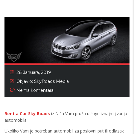
28 Januara, 2019
Objavio:
SkyRoads Media
Nema komentara
Rent a Car Sky Roads
iz Niša Vam pruža uslugu iznajmljivanja
automobila.
Ukoliko Vam je potreban automobil za poslovni put ili odlazak