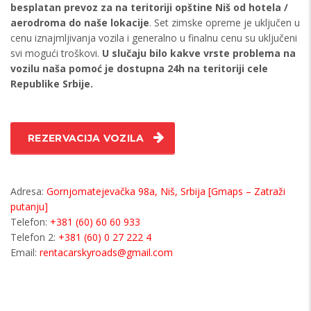
besplatan prevoz za na teritoriji opštine Niš od hotela /
aerodroma do naše lokacije
. Set zimske opreme je uključen u
cenu iznajmljivanja vozila i generalno u finalnu cenu su uključeni
svi mogući troškovi.
U slučaju bilo kakve vrste problema na
vozilu naša pomoć je dostupna 24h na teritoriji cele
Republike Srbije.
REZERVACIJA VOZILA
Adresa:
Gornjomatejevačka 98a, Niš, Srbija [Gmaps – Zatraži
putanju]
Telefon:
+381 (60) 60 60 933
Telefon 2:
+381 (60) 0 27 222 4
Email:
rentacarskyroads@gmail.com