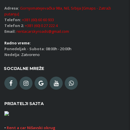
Adresa:
Gornjomatejevačka 98a, Niš, Srbija [Gmaps - Zatraži
putanju]
Telefon:
+381 (60) 60 60 933
Telefon 2:
+381 (60) 0 27 222 4
Email:
rentacarskyroads@gmail.com
Radno vreme:
Ponedeljak - Subota:
08:00h - 20:00h
Nedelja:
Zatvoreno
SOCIJALNE MREŽE
PRIJATELJI SAJTA
•
Rent a car Nišavski okrug