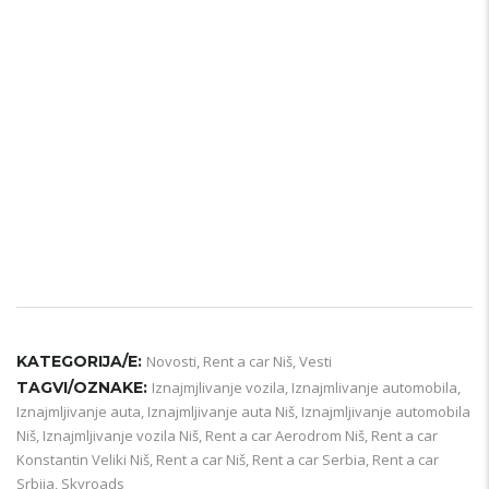
KATEGORIJA/E:
Novosti
,
Rent a car Niš
,
Vesti
TAGVI/OZNAKE:
Iznajmjlivanje vozila
,
Iznajmlivanje automobila
,
Iznajmljivanje auta
,
Iznajmljivanje auta Niš
,
Iznajmljivanje automobila
Niš
,
Iznajmljivanje vozila Niš
,
Rent a car Aerodrom Niš
,
Rent a car
Konstantin Veliki Niš
,
Rent a car Niš
,
Rent a car Serbia
,
Rent a car
Srbija
,
Skyroads