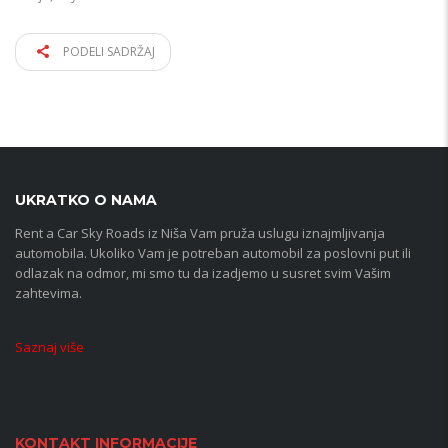
PODELI SADRŽAJ
UKRATKO O NAMA
Rent a Car Sky Roads iz Niša Vam pruža uslugu iznajmljivanja
automobila. Ukoliko Vam je potreban automobil za poslovni put ili
odlazak na odmor, mi smo tu da izadjemo u susret svim Vašim
zahtevima.
Saznaj više
KONTAKT INFORMACIJE