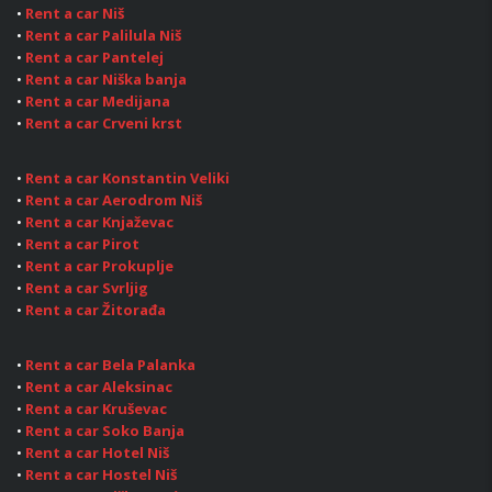
•
Rent a car Niš
•
Rent a car Palilula Niš
•
Rent a car Pantelej
•
Rent a car Niška banja
•
Rent a car Medijana
•
Rent a car Crveni krst
•
Rent a car Konstantin Veliki
•
Rent a car Aerodrom Niš
•
Rent a car Knjaževac
•
Rent a car Pirot
•
Rent a car Prokuplje
•
Rent a car Svrljig
•
Rent a car Žitorađa
•
Rent a car Bela Palanka
•
Rent a car Aleksinac
•
Rent a car Kruševac
•
Rent a car Soko Banja
•
Rent a car Hotel Niš
•
Rent a car Hostel Niš