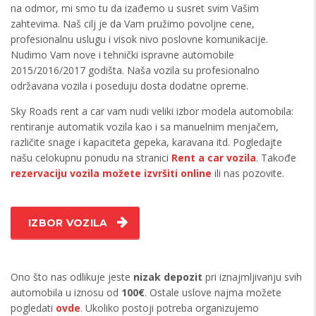
na odmor, mi smo tu da izađemo u susret svim Vašim
zahtevima. Naš cilj je da Vam pružimo povoljne cene,
profesionalnu uslugu i visok nivo poslovne komunikacije.
Nudimo Vam nove i tehnički ispravne automobile
2015/2016/2017 godišta. Naša vozila su profesionalno
održavana vozila i poseduju dosta dodatne opreme.
Sky Roads rent a car vam nudi veliki izbor modela automobila:
rentiranje automatik vozila kao i sa manuelnim menjačem,
različite snage i kapaciteta gepeka, karavana itd. Pogledajte
našu celokupnu ponudu na stranici
Rent a car vozila
. Takođe
rezervaciju vozila možete izvršiti online
ili nas pozovite.
IZBOR VOZILA
Ono što nas odlikuje jeste
nizak depozit
pri iznajmljivanju svih
automobila u iznosu od
100€
. Ostale uslove najma možete
pogledati
ovde
. Ukoliko postoji potreba organizujemo