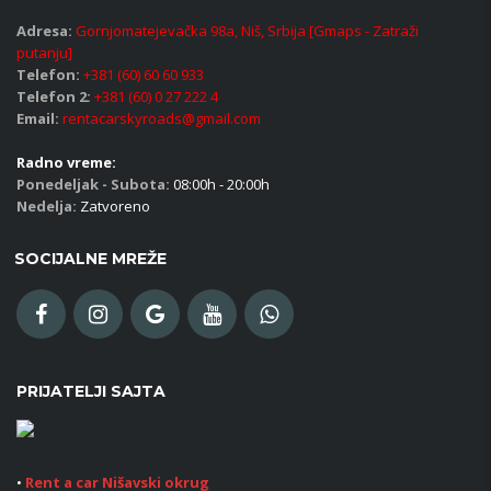
Adresa:
Gornjomatejevačka 98a, Niš, Srbija [Gmaps - Zatraži
putanju]
Telefon:
+381 (60) 60 60 933
Telefon 2:
+381 (60) 0 27 222 4
Email:
rentacarskyroads@gmail.com
Radno vreme:
Ponedeljak - Subota:
08:00h - 20:00h
Nedelja:
Zatvoreno
SOCIJALNE MREŽE
PRIJATELJI SAJTA
•
Rent a car Nišavski okrug