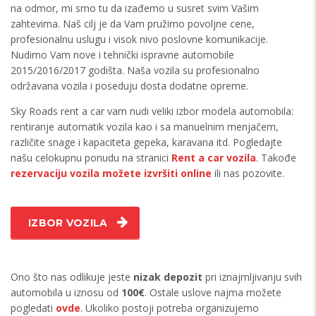
na odmor, mi smo tu da izađemo u susret svim Vašim
zahtevima. Naš cilj je da Vam pružimo povoljne cene,
profesionalnu uslugu i visok nivo poslovne komunikacije.
Nudimo Vam nove i tehnički ispravne automobile
2015/2016/2017 godišta. Naša vozila su profesionalno
održavana vozila i poseduju dosta dodatne opreme.
Sky Roads rent a car vam nudi veliki izbor modela automobila:
rentiranje automatik vozila kao i sa manuelnim menjačem,
različite snage i kapaciteta gepeka, karavana itd. Pogledajte
našu celokupnu ponudu na stranici
Rent a car vozila
. Takođe
rezervaciju vozila možete izvršiti online
ili nas pozovite.
IZBOR VOZILA
Ono što nas odlikuje jeste
nizak depozit
pri iznajmljivanju svih
automobila u iznosu od
100€
. Ostale uslove najma možete
pogledati
ovde
. Ukoliko postoji potreba organizujemo