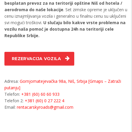
besplatan prevoz za na teritoriji opštine Niš od hotela /
aerodroma do naše lokacije
. Set zimske opreme je uključen u
cenu iznajmljivanja vozila i generalno u finalnu cenu su uključeni
svi mogući troškovi.
U slučaju bilo kakve vrste problema na
vozilu naša pomoć je dostupna 24h na teritoriji cele
Republike Srbije.
REZERVACIJA VOZILA
Adresa:
Gornjomatejevačka 98a, Niš, Srbija [Gmaps – Zatraži
putanju]
Telefon:
+381 (60) 60 60 933
Telefon 2:
+381 (60) 0 27 222 4
Email:
rentacarskyroads@gmail.com