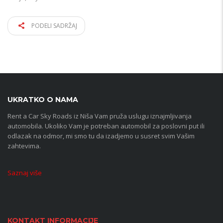
PODELI SADRŽAJ
UKRATKO O NAMA
Rent a Car Sky Roads iz Niša Vam pruža uslugu iznajmljivanja
automobila. Ukoliko Vam je potreban automobil za poslovni put ili
odlazak na odmor, mi smo tu da izadjemo u susret svim Vašim
zahtevima.
Saznaj više
KONTAKT INFORMACIJE