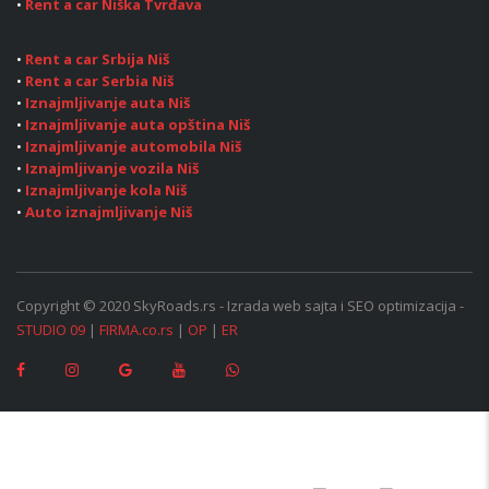
•
Rent a car Niška Tvrđava
•
Rent a car Srbija Niš
•
Rent a car Serbia Niš
•
Iznajmljivanje auta Niš
•
Iznajmljivanje auta opština Niš
•
Iznajmljivanje automobila Niš
•
Iznajmljivanje vozila Niš
•
Iznajmljivanje kola Niš
•
Auto iznajmljivanje Niš
Copyright © 2020 SkyRoads.rs - Izrada web sajta i SEO optimizacija -
STUDIO 09
|
FIRMA.co.rs
|
OP
|
ER