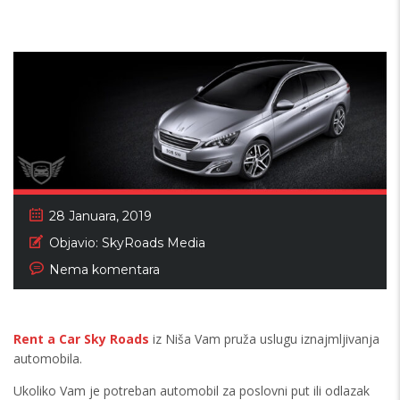
28 Januara, 2019
Objavio:
SkyRoads Media
Nema komentara
Rent a Car Sky Roads
iz Niša Vam pruža uslugu iznajmljivanja
automobila.
Ukoliko Vam je potreban automobil za poslovni put ili odlazak