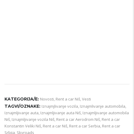
KATEGORIJA/E:
Novosti
,
Rent a car Niš
,
Vesti
TAGVI/OZNAKE:
Iznajmjlivanje vozila
,
Iznajmlivanje automobila
,
Iznajmljivanje auta
,
Iznajmljivanje auta Niš
,
Iznajmljivanje automobila
Niš
,
Iznajmljivanje vozila Niš
,
Rent a car Aerodrom Niš
,
Rent a car
Konstantin Veliki Niš
,
Rent a car Niš
,
Rent a car Serbia
,
Rent a car
Srbija
,
Skyroads