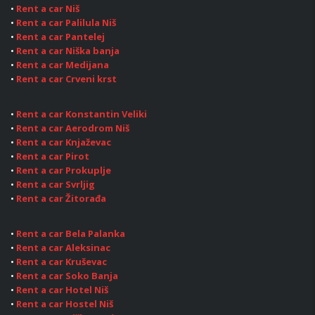
•
Rent a car Niš
•
Rent a car Palilula Niš
•
Rent a car Pantelej
•
Rent a car Niška banja
•
Rent a car Medijana
•
Rent a car Crveni krst
•
Rent a car Konstantin Veliki
•
Rent a car Aerodrom Niš
•
Rent a car Knjaževac
•
Rent a car Pirot
•
Rent a car Prokuplje
•
Rent a car Svrljig
•
Rent a car Žitorađa
•
Rent a car Bela Palanka
•
Rent a car Aleksinac
•
Rent a car Kruševac
•
Rent a car Soko Banja
•
Rent a car Hotel Niš
•
Rent a car Hostel Niš