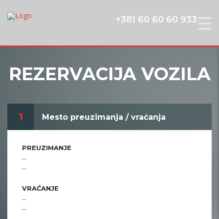
+381 60 60 60 933
REZERVACIJA VOZILA
1
Mesto preuzimanja / vraćanja
PREUZIMANJE
--
--
VRAĆANJE
--
--