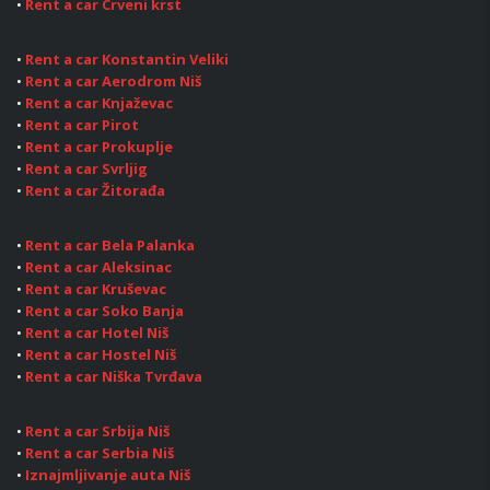
•
Rent a car Crveni krst
•
Rent a car Konstantin Veliki
•
Rent a car Aerodrom Niš
•
Rent a car Knjaževac
•
Rent a car Pirot
•
Rent a car Prokuplje
•
Rent a car Svrljig
•
Rent a car Žitorađa
•
Rent a car Bela Palanka
•
Rent a car Aleksinac
•
Rent a car Kruševac
•
Rent a car Soko Banja
•
Rent a car Hotel Niš
•
Rent a car Hostel Niš
•
Rent a car Niška Tvrđava
•
Rent a car Srbija Niš
•
Rent a car Serbia Niš
•
Iznajmljivanje auta Niš