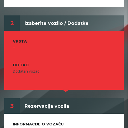
2
Izaberite vozilo / Dodatke
VRSTA
--
DODACI
Dodatan vozač
3
Rezervacija vozila
INFORMACIJE O VOZAČU