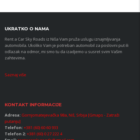
UKRATKO O NAMA
Rent a Car Sky Roads iz Niša Vam pruža uslugu iznajmljivanja
automobila. Ukoliko Vam je potreban automobil za poslovni put ili
odlazak na odmor, mi smo tu da izadjemo u susret svim Vašim
zahtevima.
Saznaj više
KONTAKT INFORMACIJE
Adresa:
Gornjomatejevačka 98a, Niš, Srbija [Gmaps - Zatraži
putanju]
Telefon:
+381 (60) 60 60 933
Telefon 2:
+381 (60) 0 27 222 4