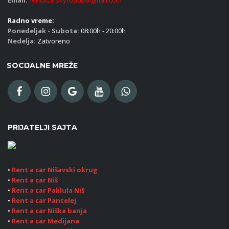
Email:
rentacarskyroads@gmail.com
Radno vreme:
Ponedeljak - Subota:
08:00h - 20:00h
Nedelja:
Zatvoreno
SOCIJALNE MREŽE
PRIJATELJI SAJTA
•
Rent a car Nišavski okrug
•
Rent a car Niš
•
Rent a car Palilula Niš
•
Rent a car Pantelej
•
Rent a car Niška banja
•
Rent a car Medijana