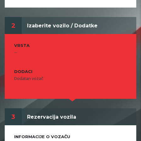
2
Izaberite vozilo / Dodatke
VRSTA
--
DODACI
Dodatan vozač
3
Rezervacija vozila
INFORMACIJE O VOZAČU