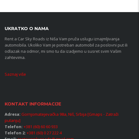
UKRATKO O NAMA
Rent a Car Sky Roads iz Niša Vam pruža uslugu iznajmljivanja
automobila. Ukoliko Vam je potreban automobil za poslovni put ili
odlazak na odmor, mi smo tu da izadjemo u susret svim Vašim
zahtevima.
Saznaj više
KONTAKT INFORMACIJE
Adresa:
Gornjomatejevačka 98a, Niš, Srbija [Gmaps - Zatraži
putanju]
Telefon:
+381 (60) 60 60 933
Telefon 2:
+381 (60) 0 27 222 4