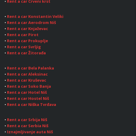
•
Rent a car Crveni krst
•
Rent a car Konstantin Veliki
•
Rent a car Aerodrom Niš
•
Rent a car Knjaževac
•
Rent a car Pirot
•
Rent a car Prokuplje
•
Rent a car Svrljig
•
Rent a car Žitorađa
•
Rent a car Bela Palanka
•
Rent a car Aleksinac
•
Rent a car Kruševac
•
Rent a car Soko Banja
•
Rent a car Hotel Niš
•
Rent a car Hostel Niš
•
Rent a car Niška Tvrđava
•
Rent a car Srbija Niš
•
Rent a car Serbia Niš
•
Iznajmljivanje auta Niš