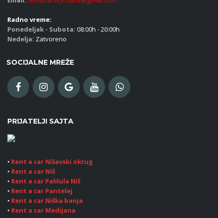
Email:
rentacarskyroads@gmail.com
Radno vreme:
Ponedeljak - Subota:
08:00h - 20:00h
Nedelja:
Zatvoreno
SOCIJALNE MREŽE
PRIJATELJI SAJTA
•
Rent a car Nišavski okrug
•
Rent a car Niš
•
Rent a car Palilula Niš
•
Rent a car Pantelej
•
Rent a car Niška banja
•
Rent a car Medijana