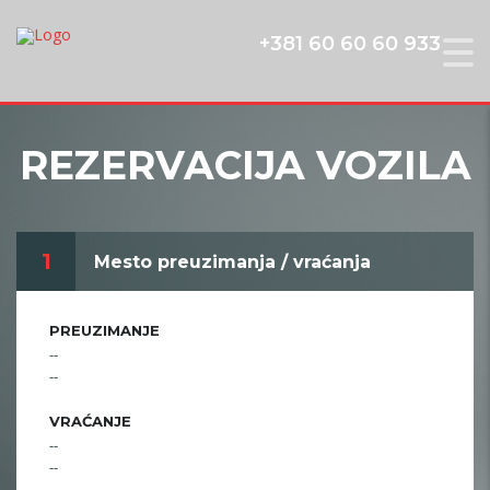
+381 60 60 60 933
REZERVACIJA VOZILA
1
Mesto preuzimanja / vraćanja
PREUZIMANJE
--
--
VRAĆANJE
--
--